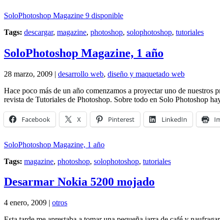
SoloPhotoshop Magazine 9 disponible
Tags:
descargar
,
magazine
,
photoshop
,
solophotoshop
,
tutoriales
SoloPhotoshop Magazine, 1 año
28 marzo, 2009 |
desarrollo web
,
diseño y maquetado web
Hace poco más de un año comenzamos a proyectar uno de nuestros pr
revista de Tutoriales de Photoshop. Sobre todo en Solo Photoshop ha
Facebook
X
Pinterest
LinkedIn
I
SoloPhotoshop Magazine, 1 año
Tags:
magazine
,
photoshop
,
solophotoshop
,
tutoriales
Desarmar Nokia 5200 mojado
4 enero, 2009 |
otros
Esta tarde me aprestaba a tomar una pequeña jarra de café y naufragar e