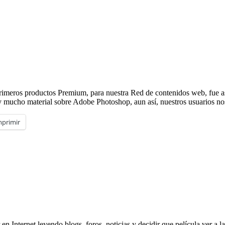
imeros productos Premium, para nuestra Red de contenidos web, fue 
y mucho material sobre Adobe Photoshop, aun así, nuestros usuarios no
mprimir
n Internet leyendo blogs, foros, noticias y decidir que película ver a la