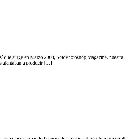
así que surge en Marzo 2008, SoloPhotoshop Magazine, nuestra
s alentaban a producir […]
 noche, pero tomando la curva de la cocina al escritorio mi rodilla