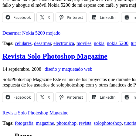
fallo y ahogue el móvil Nokia 5200 de mi esposa con café, y para me
Facebook
X
Pinterest
LinkedIn
I
Desarmar Nokia 5200 mojado
Tags:
celulares
,
desarmar
,
electronica
,
moviles
,
nokia
,
nokia 5200
,
tu
Revista Solo Photoshop Magazine
14 septiembre, 2008 |
diseño y maquetado web
SoloPhotoshop Magazine Este es uno de los proyectos que durante los 
respuesta de los usuarios de solophotoshop.com y otros fanaticos de P
Facebook
X
Pinterest
LinkedIn
I
Revista Solo Photoshop Magazine
Tags:
fotografía
,
magazine
,
photoshop
,
revista
,
solophotoshop
,
tutori