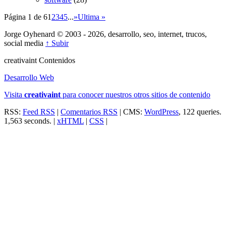
Página 1 de 6
1
2
3
4
5
...
»
Ultima »
Jorge Oyhenard © 2003 - 2026, desarrollo, seo, internet, trucos,
social media
↑ Subir
creativa
int
Contenidos
Desarrollo Web
Visita
creativa
int
para conocer nuestros otros sitios de contenido
RSS:
Feed RSS
|
Comentarios RSS
| CMS:
WordPress
, 122 queries.
1,563 seconds. |
xHTML
|
CSS
|