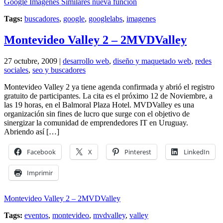
Google Imágenes Similares nueva función
Tags:
buscadores
,
google
,
googlelabs
,
imagenes
Montevideo Valley 2 – 2MVDValley
27 octubre, 2009 |
desarrollo web
,
diseño y maquetado web
,
redes
sociales
,
seo y buscadores
Montevideo Valley 2 ya tiene agenda confirmada y abrió el registro
gratuito de participantes. La cita es el próximo 12 de Noviembre, a
las 19 horas, en el Balmoral Plaza Hotel. MVDValley es una
organización sin fines de lucro que surge con el objetivo de
sinergizar la comunidad de emprendedores IT en Uruguay.
Abriendo así […]
Facebook
X
Pinterest
LinkedIn
Imprimir
Montevideo Valley 2 – 2MVDValley
Tags:
eventos
,
montevideo
,
mvdvalley
,
valley