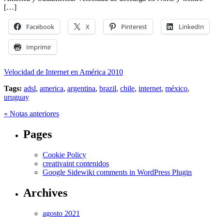
[…]
Facebook
X
Pinterest
LinkedIn
Imprimir
Velocidad de Internet en América 2010
Tags:
adsl
,
america
,
argentina
,
brazil
,
chile
,
internet
,
méxico
,
uruguay
« Notas anteriores
Pages
Cookie Policy
creativaint contenidos
Google Sidewiki comments in WordPress Plugin
Archives
agosto 2021