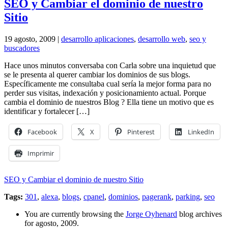
SEO y Cambiar el dominio de nuestro
Sitio
19 agosto, 2009 |
desarrollo aplicaciones
,
desarrollo web
,
seo y
buscadores
Hace unos minutos conversaba con Carla sobre una inquietud que
se le presenta al querer cambiar los dominios de sus blogs.
Específicamente me consultaba cual sería la mejor forma para no
perder sus visitas, indexación y posicionamiento actual. Porque
cambia el dominio de nuestros Blog ? Ella tiene un motivo que es
identificar y fortalecer […]
Facebook
X
Pinterest
LinkedIn
Imprimir
SEO y Cambiar el dominio de nuestro Sitio
Tags:
301
,
alexa
,
blogs
,
cpanel
,
dominios
,
pagerank
,
parking
,
seo
You are currently browsing the
Jorge Oyhenard
blog archives
for agosto, 2009.