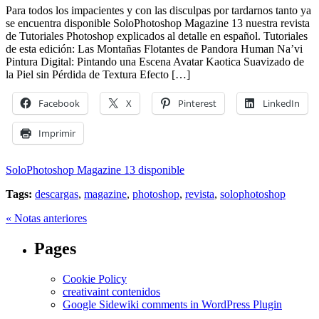
Para todos los impacientes y con las disculpas por tardarnos tanto ya
se encuentra disponible SoloPhotoshop Magazine 13 nuestra revista
de Tutoriales Photoshop explicados al detalle en español. Tutoriales
de esta edición: Las Montañas Flotantes de Pandora Human Na’vi
Pintura Digital: Pintando una Escena Avatar Kaotica Suavizado de
la Piel sin Pérdida de Textura Efecto […]
Facebook
X
Pinterest
LinkedIn
Imprimir
SoloPhotoshop Magazine 13 disponible
Tags:
descargas
,
magazine
,
photoshop
,
revista
,
solophotoshop
« Notas anteriores
Pages
Cookie Policy
creativaint contenidos
Google Sidewiki comments in WordPress Plugin