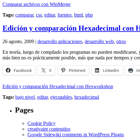
Comparar archivos con WinMerge
Tags:
comparar
,
css
,
editar
,
fuentes
,
html
,
php
Edición y comparación Hexadecimal con
26 agosto, 2009 |
desarrollo aplicaciones
,
desarrollo web
,
otros
En teoría, luego de compilado los programas no pueden modificarse,
más bien no es prácticamente posible, más que nada por tiempos y co
Facebook
X
Pinterest
LinkedIn
I
Edición y comparación Hexadecimal con Hexworkshop
Tags:
bajo nivel
,
editar
,
ejecutables
,
hexadecimal
Pages
Cookie Policy
creativaint contenidos
Google Sidewiki comments in WordPress Plugin