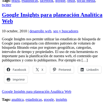
Tags:
brazil
,
estadisticas
,
facebook
,
google
,
orkut
,
social media
,
twitter
Google Insights para planeación Analítica
Web
10 octubre, 2010 |
desarrollo web
,
seo y buscadores
Google Insights nos permite utilizar las estadísticas de búsqueda de
Google para compararla con diferentes patrones de volumen de
búsqueda filtrando estas por regiones geográficas, categorías,
intervalos de tiempo y propiedades. El uso de esta herramienta es
importante para la planificación de nuestra web, el contenido que
publiquemos y como lo publiquemos. Por ejemplo en […]
Facebook
X
Pinterest
LinkedIn
Imprimir
Google Insights para planeación Analítica Web
Tags:
analitica
,
estadisticas
,
google
,
insights