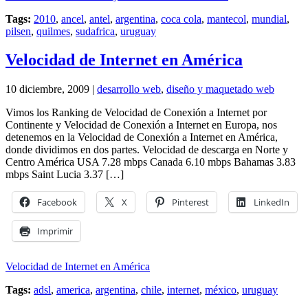
Tags:
2010
,
ancel
,
antel
,
argentina
,
coca cola
,
mantecol
,
mundial
,
pilsen
,
quilmes
,
sudafrica
,
uruguay
Velocidad de Internet en América
10 diciembre, 2009 |
desarrollo web
,
diseño y maquetado web
Vimos los Ranking de Velocidad de Conexión a Internet por
Continente y Velocidad de Conexión a Internet en Europa, nos
detenemos en la Velocidad de Conexión a Internet en América,
donde dividimos en dos partes. Velocidad de descarga en Norte y
Centro América USA 7.28 mbps Canada 6.10 mbps Bahamas 3.83
mbps Saint Lucia 3.37 […]
Facebook
X
Pinterest
LinkedIn
Imprimir
Velocidad de Internet en América
Tags:
adsl
,
america
,
argentina
,
chile
,
internet
,
méxico
,
uruguay