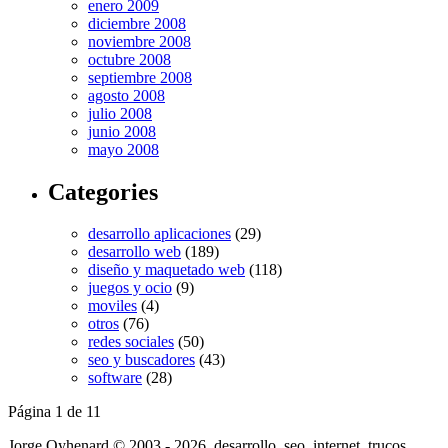
enero 2009
diciembre 2008
noviembre 2008
octubre 2008
septiembre 2008
agosto 2008
julio 2008
junio 2008
mayo 2008
Categories
desarrollo aplicaciones
(29)
desarrollo web
(189)
diseño y maquetado web
(118)
juegos y ocio
(9)
moviles
(4)
otros
(76)
redes sociales
(50)
seo y buscadores
(43)
software
(28)
Página 1 de 1
1
Jorge Oyhenard © 2003 - 2026, desarrollo, seo, internet, trucos,