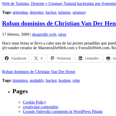
Web de Turismo, Deporte y Uruguay Natural hackeadas por Argentin
Tags:
argentina
,
deportes
,
hacker
,
turismo
,
uruguay
Roban dominios de Christian Van Der Hen
17 febrero, 2009 |
desarrollo web
,
otros
Hace unas horas se llevo a cabo una de las peores pesadillas que pue
@cvander creador de MaestrosDelWeb.com y ForosDelWeb.com. Roba
Facebook
X
Pinterest
LinkedIn
I
Roban dominios de Christian Van Der Henst
Tags:
dominios
,
godaddy
,
hacker
,
hosting
,
robo
Pages
Cookie Policy
creativaint contenidos
Google Sidewiki comments in WordPress Plugin