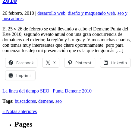
2010
26 febrero, 2010 |
desarrollo web
,
diseño y maquetado web
,
seo y
buscadores
El 25 y 26 de febrero se está llevando a cabo el Demene Punta del
Este 2010, segundo evento anual con una gran concurrencia de
domainers del exterior, la región y Uruguay. Vimos muchas charlas,
con temas muy interesantes que citare oportunamente, pero para
comenzar los dejo mi presentación que es la que tengo más […]
Facebook
X
Pinterest
LinkedIn
Imprimir
La línea del tiempo SEO | Punta Demene 2010
Tags:
buscadores
,
demene
,
seo
« Notas anteriores
Pages