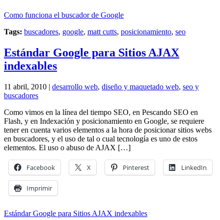
Como funciona el buscador de Google
Tags:
buscadores
,
google
,
matt cutts
,
posicionamiento
,
seo
Estándar Google para Sitios AJAX
indexables
11 abril, 2010 |
desarrollo web
,
diseño y maquetado web
,
seo y
buscadores
Como vimos en la línea del tiempo SEO, en Pescando SEO en
Flash, y en Indexación y posicionamiento en Google, se requiere
tener en cuenta varios elementos a la hora de posicionar sitios webs
en buscadores, y el uso de tal o cual tecnología es uno de estos
elementos. El uso o abuso de AJAX […]
Facebook
X
Pinterest
LinkedIn
Imprimir
Estándar Google para Sitios AJAX indexables