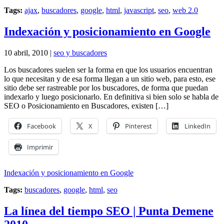
Tags:
ajax
,
buscadores
,
google
,
html
,
javascript
,
seo
,
web 2.0
Indexación y posicionamiento en Google
10 abril, 2010 |
seo y buscadores
Los buscadores suelen ser la forma en que los usuarios encuentran
lo que necesitan y de esa forma llegan a un sitio web, para esto, ese
sitio debe ser rastreable por los buscadores, de forma que puedan
indexarlo y luego posicionarlo. En definitiva si bien solo se habla de
SEO o Posicionamiento en Buscadores, existen […]
Facebook
X
Pinterest
LinkedIn
Imprimir
Indexación y posicionamiento en Google
Tags:
buscadores
,
google
,
html
,
seo
La línea del tiempo SEO | Punta Demene