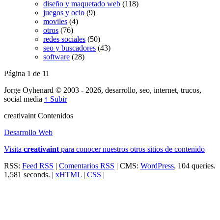
diseño y maquetado web
(118)
juegos y ocio
(9)
moviles
(4)
otros
(76)
redes sociales
(50)
seo y buscadores
(43)
software
(28)
Página 1 de 1
1
Jorge Oyhenard © 2003 - 2026, desarrollo, seo, internet, trucos,
social media
↑ Subir
creativa
int
Contenidos
Desarrollo Web
Visita
creativa
int
para conocer nuestros otros sitios de contenido
RSS:
Feed RSS
|
Comentarios RSS
| CMS:
WordPress
, 104 queries.
1,581 seconds. |
xHTML
|
CSS
|