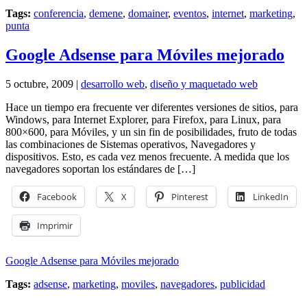
Tags:
conferencia
,
demene
,
domainer
,
eventos
,
internet
,
marketing
,
punta
Google Adsense para Móviles mejorado
5 octubre, 2009 |
desarrollo web
,
diseño y maquetado web
Hace un tiempo era frecuente ver diferentes versiones de sitios, para
Windows, para Internet Explorer, para Firefox, para Linux, para
800×600, para Móviles, y un sin fin de posibilidades, fruto de todas
las combinaciones de Sistemas operativos, Navegadores y
dispositivos. Esto, es cada vez menos frecuente. A medida que los
navegadores soportan los estándares de […]
Facebook
X
Pinterest
LinkedIn
Imprimir
Google Adsense para Móviles mejorado
Tags:
adsense
,
marketing
,
moviles
,
navegadores
,
publicidad