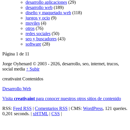
desarrollo aplicaciones
(29)
desarrollo web
(189)
diseño y maquetado web
(118)
juegos y ocio
(9)
moviles
(4)
otros
(76)
redes sociales
(50)
seo y buscadores
(43)
software
(28)
Página 1 de 1
1
Jorge Oyhenard © 2003 - 2026, desarrollo, seo, internet, trucos,
social media
↑ Subir
creativa
int
Contenidos
Desarrollo Web
Visita
creativa
int
para conocer nuestros otros sitios de contenido
RSS:
Feed RSS
|
Comentarios RSS
| CMS:
WordPress
, 121 queries.
0,201 seconds. |
xHTML
|
CSS
|