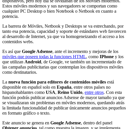
dispositivos, pero hoy día se olvidaban de los Móviles modernos.
Estos móviles modernos y sus navegadores se comportan como
cualquier PC Desktop o bien Notebook o Netbook en cuanto a
potencia.
La barrera de Móviles, Netbook y Desktops se va estrechando, por
tanto esa potencia, capacidad y soporte de estándares web favorecen
al desarrollo de Internet, ya que va homogeneizando el acceso a los
contenidos webs.
Es así que
Google Adsense
, ante el incremento y mejoras de los
móviles que poseen todas la funciones HTML
, como
IPhone
y los
que utilizan
Android
, de Google, ve también un incrementado de
las campañas publicitarias que contemplan los dispositivos móviles
como destinatarios.
La
nueva función para editores de contenidos móviles
está
disponible en español solo en
España
, entre otros países no
hispanohablantes como
USA
,
Reino Unido
,
entre otros
. Con esta
función podrás publicar anuncios Adsense de mayor tamaño ya que
se visualizaran sin problemas en móviles modernos, quedando atrás
la limitada funcionalidad de publicar únicamente anuncios pequeños
en formato gráfico o texto.
Este anuncio se genera en
Google Adsense
, dentro del panel
Obtener anuncios
, tal como muestra la imagen, y se implementa