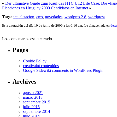
«
Der ultimative Guide zum Kauf des HTC U12 Life Case: Die «hand
Elecciones en Uruguay 2009 Candidatos en Internet
»
Tags:
actualizacion
,
cms
,
novedades
,
wordpres 2.8
,
wordpress
Esta anotación del día 10 de junio de 2009 a las 6:16 am, fue almacenada en
desa
Los comentarios estan cerrado.
Pages
Cookie Policy
creativaint contenidos
Google Sidewiki comments in WordPress Plugin
Archives
agosto 2021
marzo 2018
septiembre 2015
julio 2015
septiembre 2014
julio 2014