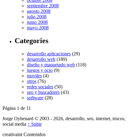
octubre 2008
septiembre 2008
agosto 2008
julio 2008
junio 2008
mayo 2008
Categories
desarrollo aplicaciones
(29)
desarrollo web
(189)
diseño y maquetado web
(118)
juegos y ocio
(9)
moviles
(4)
otros
(76)
redes sociales
(50)
seo y buscadores
(43)
software
(28)
Página 1 de 1
1
Jorge Oyhenard © 2003 - 2026, desarrollo, seo, internet, trucos,
social media
↑ Subir
creativa
int
Contenidos