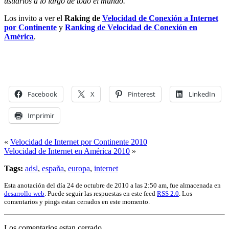
usuarios a lo largo de todo el mundo.
Los invito a ver el
Raking de
Velocidad de Conexión a Internet
por Continente
y
Ranking de Velocidad de Conexión en
América
.
Facebook
X
Pinterest
LinkedIn
Imprimir
«
Velocidad de Internet por Continente 2010
Velocidad de Internet en América 2010
»
Tags:
adsl
,
españa
,
europa
,
internet
Esta anotación del día 24 de octubre de 2010 a las 2:50 am, fue almacenada en
desarrollo web
. Puede seguir las respuestas en este feed
RSS 2.0
. Los
comentarios y pings estan cerrados en este momento.
Los comentarios estan cerrado.