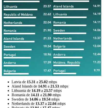
Latvia de
15.31
a
25.02
mbps
Aland Islands de
14.91
a
21.53
mbps
Lithuania de
14.19
a
23.57
mbps
Romania de
14.11
a
21.90
mbps
Sweden de
14.06
a
19.54
mbps
Netherlands de
13.37
a
22.04
mbps
Bulgaria de
13.04
a
17.47
mbps