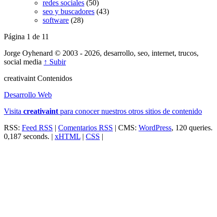
redes sociales
(50)
seo y buscadores
(43)
software
(28)
Página 1 de 1
1
Jorge Oyhenard © 2003 - 2026, desarrollo, seo, internet, trucos,
social media
↑ Subir
creativa
int
Contenidos
Desarrollo Web
Visita
creativa
int
para conocer nuestros otros sitios de contenido
RSS:
Feed RSS
|
Comentarios RSS
| CMS:
WordPress
, 120 queries.
0,187 seconds. |
xHTML
|
CSS
|