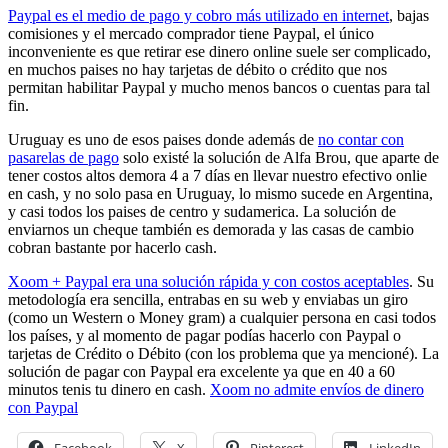
Paypal es el medio de pago y cobro más utilizado en internet
, bajas
comisiones y el mercado comprador tiene Paypal, el único
inconveniente es que retirar ese dinero online suele ser complicado,
en muchos paises no hay tarjetas de débito o crédito que nos
permitan habilitar Paypal y mucho menos bancos o cuentas para tal
fin.
Uruguay es uno de esos paises donde además de
no contar con
pasarelas de pago
solo existé la solución de Alfa Brou, que aparte de
tener costos altos demora 4 a 7 días en llevar nuestro efectivo onlie
en cash, y no solo pasa en Uruguay, lo mismo sucede en Argentina,
y casi todos los paises de centro y sudamerica. La solución de
enviarnos un cheque también es demorada y las casas de cambio
cobran bastante por hacerlo cash.
Xoom + Paypal era una solución rápida y con costos aceptables
. Su
metodología era sencilla, entrabas en su web y enviabas un giro
(como un Western o Money gram) a cualquier persona en casi todos
los países, y al momento de pagar podías hacerlo con Paypal o
tarjetas de Crédito o Débito (con los problema que ya mencioné). La
solución de pagar con Paypal era excelente ya que en 40 a 60
minutos tenis tu dinero en cash.
Xoom no admite envíos de dinero
con Paypal
Facebook
X
Pinterest
LinkedIn