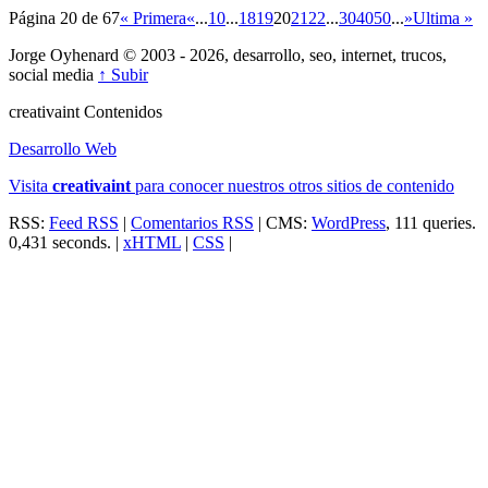
Página 20 de 67
« Primera
«
...
10
...
18
19
20
21
22
...
30
40
50
...
»
Ultima »
Jorge Oyhenard © 2003 - 2026, desarrollo, seo, internet, trucos,
social media
↑ Subir
creativa
int
Contenidos
Desarrollo Web
Visita
creativa
int
para conocer nuestros otros sitios de contenido
RSS:
Feed RSS
|
Comentarios RSS
| CMS:
WordPress
, 111 queries.
0,431 seconds. |
xHTML
|
CSS
|