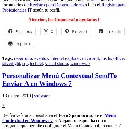
formularios de
Registro para Desarrolladores
o bien el
Registro para
Profesionales IT
según tu perfíl.
Atención, los Cupos están agotados !!
Facebook
X
Pinterest
LinkedIn
Imprimir
Tags:
desarrollo
,
eventos
,
internet explorer
,
microsoft
,
msdn
,
office
,
silverlight
,
sql
,
technet
,
visual studio
,
windows 7
Personalizar Menú Contextual SendTo
Enviar A en Windows 7
18 marzo, 2010 |
software
7
Recíen veía una consulta en el
Foro Spamloco
sobre el
Menú
Contextual en Windows 7
, y Alejandro respondía con un
programa que permite configurar el Menú Contextual, lo cual está