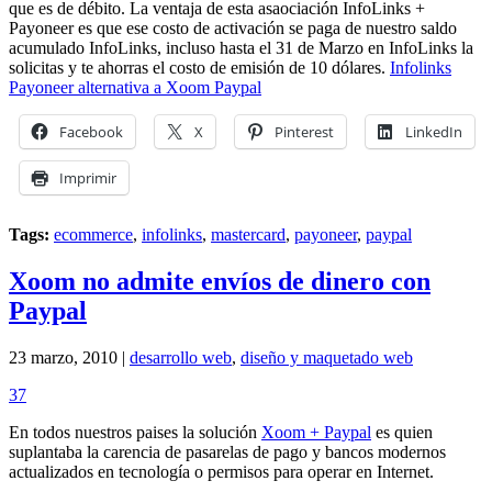
que es de débito. La ventaja de esta asaociación InfoLinks +
Payoneer es que ese costo de activación se paga de nuestro saldo
acumulado InfoLinks, incluso hasta el 31 de Marzo en InfoLinks la
solicitas y te ahorras el costo de emisión de 10 dólares.
Infolinks
Payoneer alternativa a Xoom Paypal
Facebook
X
Pinterest
LinkedIn
Imprimir
Tags:
ecommerce
,
infolinks
,
mastercard
,
payoneer
,
paypal
Xoom no admite envíos de dinero con
Paypal
23 marzo, 2010 |
desarrollo web
,
diseño y maquetado web
37
En todos nuestros paises la solución
Xoom + Paypal
es quien
suplantaba la carencia de pasarelas de pago y bancos modernos
actualizados en tecnología o permisos para operar en Internet.