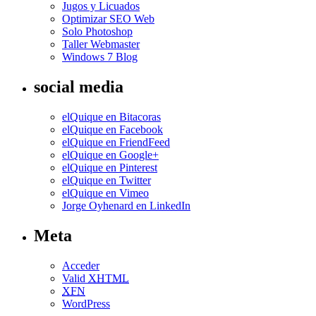
Jugos y Licuados
Optimizar SEO Web
Solo Photoshop
Taller Webmaster
Windows 7 Blog
social media
elQuique en Bitacoras
elQuique en Facebook
elQuique en FriendFeed
elQuique en Google+
elQuique en Pinterest
elQuique en Twitter
elQuique en Vimeo
Jorge Oyhenard en LinkedIn
Meta
Acceder
Valid
XHTML
XFN
WordPress