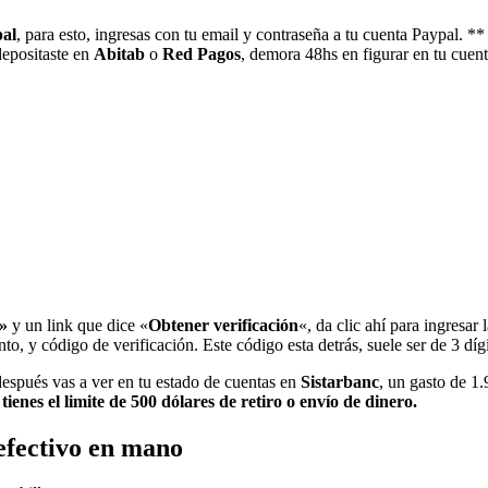
al
, para esto, ingresas con tu email y contraseña a tu cuenta Paypal. ** 
depositaste en
Abitab
o
Red Pagos
, demora 48hs en figurar en tu cuen
a»
y un link que dice «
Obtener verificación
«, da clic ahí para ingresar l
nto, y código de verificación. Este código esta detrás, suele ser de 3 dígi
después vas a ver en tu estado de cuentas en
Sistarbanc
, un gasto de 1.
ienes el limite de 500 dólares de retiro o envío de dinero.
 efectivo en mano