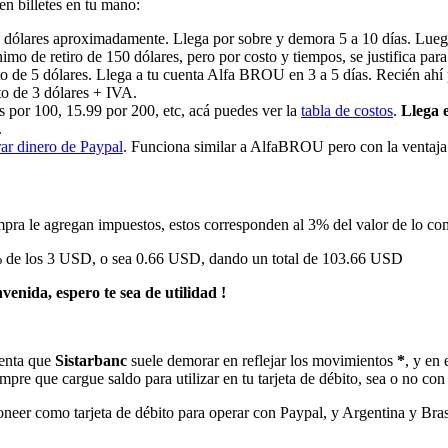
en billetes en tu mano:
1 dólares aproximadamente. Llega por sobre y demora 5 a 10 días. Lueg
mo de retiro de 150 dólares, pero por costo y tiempos, se justifica par
to de 5 dólares. Llega a tu cuenta Alfa BROU en 3 a 5 días. Recién ahí 
o de 3 dólares + IVA.
s por 100, 15.99 por 200, etc, acá puedes ver la
tabla de costos
.
Llega 
.
rar dinero de Paypal
. Funciona similar a AlfaBROU pero con la ventaja
compra le agregan impuestos, estos corresponden al 3% del valor de lo 
% de los 3 USD, o sea 0.66 USD, dando un total de 103.66 USD
enida, espero te sea de utilidad !
enta que
Sistarbanc
suele demorar en reflejar los movimientos
*
, y en
mpre que cargue saldo para utilizar en tu tarjeta de débito, sea o no co
er como tarjeta de débito para operar con Paypal, y Argentina y Brasil