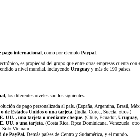
e pago internacional
, como por ejemplo
Paypal
.
lectrónico, es propiedad del grupo que entre otras empresas cuenta con
tendido a nivel mundial, incluyendo
Uruguay
y más de 190 países.
pal
, los diferentes niveles son los siguientes:
y solución de pago personalizada al país. (España, Argentina, Brasil, 
l o de Estados Unidos o una tarjeta
. (India, Corea, Suecia, otros.)
EE. UU. , una tarjeta o mediante cheque
. (Chile, Ecuador,
Uruguay
,
EE. UU. o una tarjeta
. (Costa Rica, Rpca Dominicana, Venezuela, otr
. Solo Vietnam.
d de PayPal
. Demás países de Centro y Sudamérica, y el mundo.