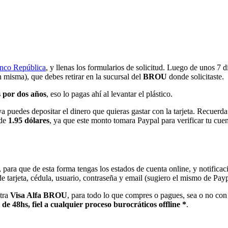
nco República
, y llenas los formularios de solicitud. Luego de unos 7 d
en misma), que debes retirar en la sucursal del
BROU
donde solicitaste.
 por dos años
, eso lo pagas ahí al levantar el plástico.
a puedes depositar el dinero que quieras gastar con la tarjeta. Recuerda 
 de
1.95 dólares
, ya que este monto tomara Paypal para verificar tu cue
, para que de esta forma tengas los estados de cuenta online, y notifica
e tarjeta, cédula, usuario, contraseña y email (sugiero el mismo de Payp
stra
Visa Alfa BROU
, para todo lo que compres o pagues, sea o no co
e 48hs, fiel a cualquier proceso burocráticos offline *
.