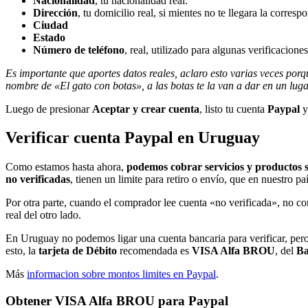
Nacionalidad
, tu nacionalidad real.
Dirección
, tu domicilio real, si mientes no te llegara la corresp
Ciudad
Estado
Número de teléfono
, real, utilizado para algunas verificacione
Es importante que aportes datos reales, aclaro esto varias veces por
nombre de «El gato con botas», a las botas te la van a dar en un luga
Luego de presionar
Aceptar y crear cuenta
, listo tu cuenta
Paypal
y
Verificar cuenta Paypal en Uruguay
Como estamos hasta ahora,
podemos cobrar servicios y productos 
no verificadas
, tienen un limite para retiro o envío, que en nuestro pa
Por otra parte, cuando el comprador lee cuenta «no verificada», no c
real del otro lado.
En Uruguay no podemos ligar una cuenta bancaria para verificar, pero s
esto, la
tarjeta de Débito
recomendada es
VISA Alfa BROU
, del
Ba
Más
informacion sobre montos limites en Paypal
.
Obtener VISA Alfa BROU para Paypal