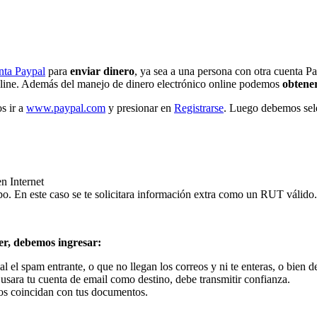
nta Paypal
para
enviar dinero
, ya sea a una persona con otra cuenta 
online. Además del manejo de dinero electrónico online podemos
obtener
s ir a
www.paypal.com
y presionar en
Registrarse
. Luego debemos sel
n Internet
po. En este caso se te solicitara información extra como un RUT válido.
ier, debemos ingresar:
 mal el spam entrante, o que no llegan los correos y ni te enteras, o bi
usara tu cuenta de email como destino, debe transmitir confianza.
tos coincidan con tus documentos.