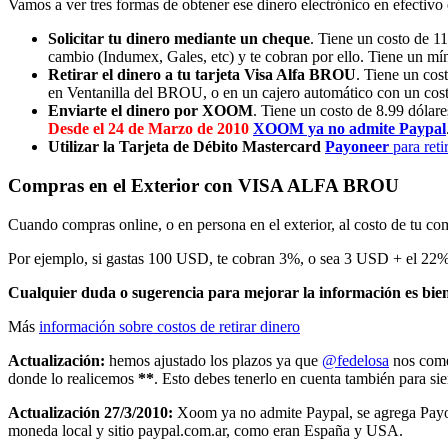
Vamos a ver tres formas de obtener ese dinero electrónico en efectivo 
Solicitar tu dinero mediante un cheque
. Tiene un costo de 1
cambio (Indumex, Gales, etc) y te cobran por ello. Tiene un míni
Retirar el dinero a tu tarjeta Visa Alfa BROU
. Tiene un cos
en Ventanilla del BROU, o en un cajero automático con un cost
Enviarte el dinero por XOOM
. Tiene un costo de 8.99 dólare
Desde el 24 de Marzo de 2010
XOOM ya no admite Paypal
Utilizar la Tarjeta de Débito Mastercard
Payoneer
para reti
Compras en el Exterior con VISA ALFA BROU
Cuando compras online, o en persona en el exterior, al costo de tu 
Por ejemplo, si gastas 100 USD, te cobran 3%, o sea 3 USD + el 22
Cualquier duda o sugerencia para mejorar la información es bienv
Más
información sobre costos de retirar dinero
Actualización:
hemos ajustado los plazos ya que
@fedelosa
nos com
donde lo realicemos
**
. Esto debes tenerlo en cuenta también para sie
Actualización 27/3/2010:
Xoom ya no admite Paypal, se agrega Payone
moneda local y sitio paypal.com.ar, como eran España y USA.