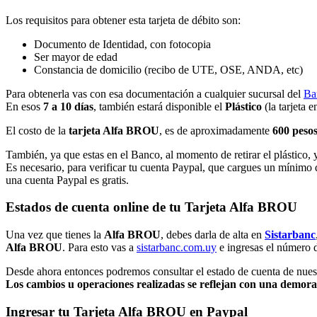
Los requisitos para obtener esta tarjeta de débito son:
Documento de Identidad, con fotocopia
Ser mayor de edad
Constancia de domicilio (recibo de UTE, OSE, ANDA, etc)
Para obtenerla vas con esa documentación a cualquier sucursal del
Ba
En esos
7 a 10 días
, también estará disponible el
Plástico
(la tarjeta 
El costo de la
tarjeta Alfa BROU
, es de aproximadamente
600 pesos
También, ya que estas en el Banco, al momento de retirar el plástico, y
Es necesario, para verificar tu cuenta Paypal, que cargues un mínimo
una cuenta Paypal es gratis.
Estados de cuenta online de tu Tarjeta Alfa BROU
Una vez que tienes la
Alfa BROU
, debes darla de alta en
Sistarbanc
Alfa BROU
. Para esto vas a
sistarbanc.com.uy
e ingresas el número d
Desde ahora entonces podremos consultar el estado de cuenta de nue
Los cambios u operaciones realizadas se reflejan con una demora d
Ingresar tu Tarjeta Alfa BROU en Paypal