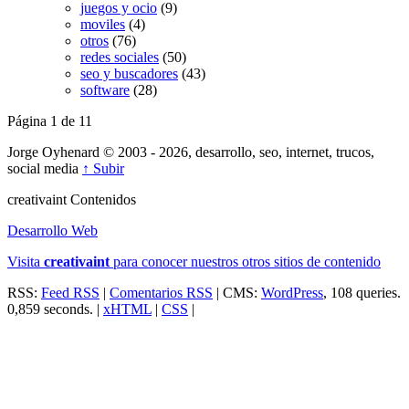
juegos y ocio
(9)
moviles
(4)
otros
(76)
redes sociales
(50)
seo y buscadores
(43)
software
(28)
Página 1 de 1
1
Jorge Oyhenard © 2003 - 2026, desarrollo, seo, internet, trucos,
social media
↑ Subir
creativa
int
Contenidos
Desarrollo Web
Visita
creativa
int
para conocer nuestros otros sitios de contenido
RSS:
Feed RSS
|
Comentarios RSS
| CMS:
WordPress
, 108 queries.
0,859 seconds. |
xHTML
|
CSS
|