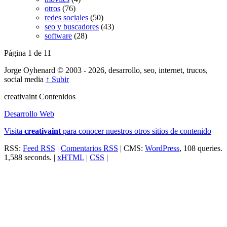
otros
(76)
redes sociales
(50)
seo y buscadores
(43)
software
(28)
Página 1 de 1
1
Jorge Oyhenard © 2003 - 2026, desarrollo, seo, internet, trucos,
social media
↑ Subir
creativa
int
Contenidos
Desarrollo Web
Visita
creativa
int
para conocer nuestros otros sitios de contenido
RSS:
Feed RSS
|
Comentarios RSS
| CMS:
WordPress
, 108 queries.
1,588 seconds. |
xHTML
|
CSS
|