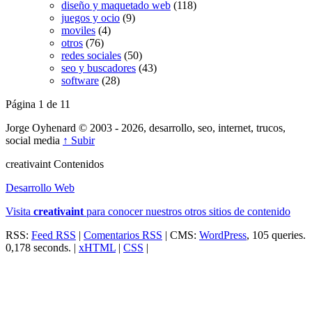
diseño y maquetado web
(118)
juegos y ocio
(9)
moviles
(4)
otros
(76)
redes sociales
(50)
seo y buscadores
(43)
software
(28)
Página 1 de 1
1
Jorge Oyhenard © 2003 - 2026, desarrollo, seo, internet, trucos,
social media
↑ Subir
creativa
int
Contenidos
Desarrollo Web
Visita
creativa
int
para conocer nuestros otros sitios de contenido
RSS:
Feed RSS
|
Comentarios RSS
| CMS:
WordPress
, 105 queries.
0,178 seconds. |
xHTML
|
CSS
|