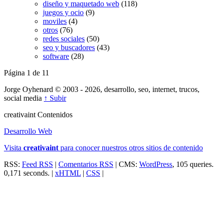
diseño y maquetado web
(118)
juegos y ocio
(9)
moviles
(4)
otros
(76)
redes sociales
(50)
seo y buscadores
(43)
software
(28)
Página 1 de 1
1
Jorge Oyhenard © 2003 - 2026, desarrollo, seo, internet, trucos,
social media
↑ Subir
creativa
int
Contenidos
Desarrollo Web
Visita
creativa
int
para conocer nuestros otros sitios de contenido
RSS:
Feed RSS
|
Comentarios RSS
| CMS:
WordPress
, 105 queries.
0,171 seconds. |
xHTML
|
CSS
|