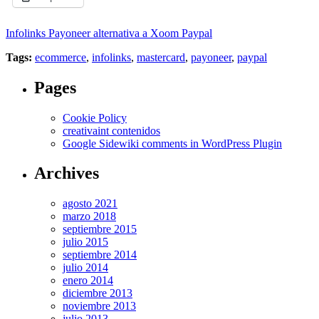
Infolinks Payoneer alternativa a Xoom Paypal
Tags:
ecommerce
,
infolinks
,
mastercard
,
payoneer
,
paypal
Pages
Cookie Policy
creativaint contenidos
Google Sidewiki comments in WordPress Plugin
Archives
agosto 2021
marzo 2018
septiembre 2015
julio 2015
septiembre 2014
julio 2014
enero 2014
diciembre 2013
noviembre 2013
julio 2013