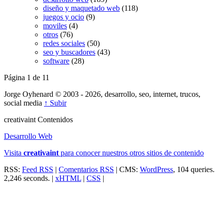
diseño y maquetado web
(118)
juegos y ocio
(9)
moviles
(4)
otros
(76)
redes sociales
(50)
seo y buscadores
(43)
software
(28)
Página 1 de 1
1
Jorge Oyhenard © 2003 - 2026, desarrollo, seo, internet, trucos,
social media
↑ Subir
creativa
int
Contenidos
Desarrollo Web
Visita
creativa
int
para conocer nuestros otros sitios de contenido
RSS:
Feed RSS
|
Comentarios RSS
| CMS:
WordPress
, 104 queries.
2,246 seconds. |
xHTML
|
CSS
|