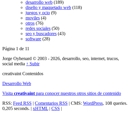
desarrollo web
(189)
diseño y maquetado web
(118)
juegos y ocio
(9)
moviles
(4)
otros
(76)
redes sociales
(50)
seo y buscadores
(43)
software
(28)
Página 1 de 1
1
Jorge Oyhenard © 2003 - 2026, desarrollo, seo, internet, trucos,
social media
↑ Subir
creativa
int
Contenidos
Desarrollo Web
Visita
creativa
int
para conocer nuestros otros sitios de contenido
RSS:
Feed RSS
|
Comentarios RSS
| CMS:
WordPress
, 108 queries.
0,205 seconds. |
xHTML
|
CSS
|