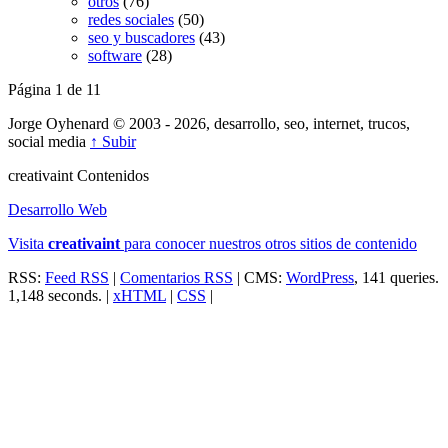
otros
(76)
redes sociales
(50)
seo y buscadores
(43)
software
(28)
Página 1 de 1
1
Jorge Oyhenard © 2003 - 2026, desarrollo, seo, internet, trucos,
social media
↑ Subir
creativa
int
Contenidos
Desarrollo Web
Visita
creativa
int
para conocer nuestros otros sitios de contenido
RSS:
Feed RSS
|
Comentarios RSS
| CMS:
WordPress
, 141 queries.
1,148 seconds. |
xHTML
|
CSS
|