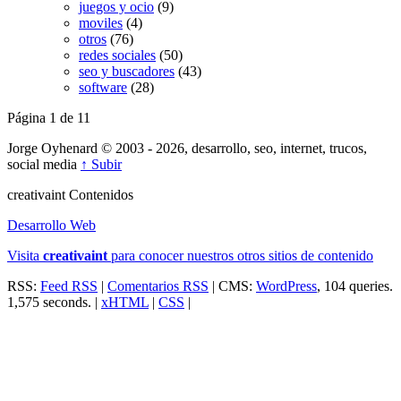
juegos y ocio
(9)
moviles
(4)
otros
(76)
redes sociales
(50)
seo y buscadores
(43)
software
(28)
Página 1 de 1
1
Jorge Oyhenard © 2003 - 2026, desarrollo, seo, internet, trucos,
social media
↑ Subir
creativa
int
Contenidos
Desarrollo Web
Visita
creativa
int
para conocer nuestros otros sitios de contenido
RSS:
Feed RSS
|
Comentarios RSS
| CMS:
WordPress
, 104 queries.
1,575 seconds. |
xHTML
|
CSS
|