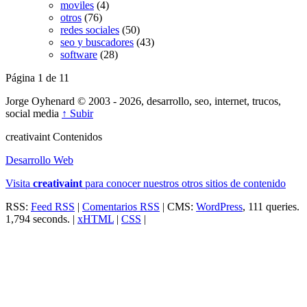
moviles
(4)
otros
(76)
redes sociales
(50)
seo y buscadores
(43)
software
(28)
Página 1 de 1
1
Jorge Oyhenard © 2003 - 2026, desarrollo, seo, internet, trucos,
social media
↑ Subir
creativa
int
Contenidos
Desarrollo Web
Visita
creativa
int
para conocer nuestros otros sitios de contenido
RSS:
Feed RSS
|
Comentarios RSS
| CMS:
WordPress
, 111 queries.
1,794 seconds. |
xHTML
|
CSS
|