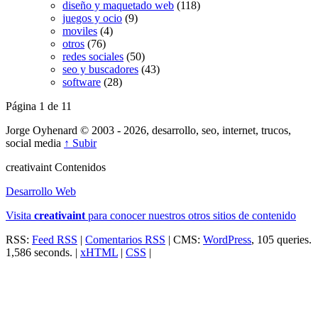
diseño y maquetado web
(118)
juegos y ocio
(9)
moviles
(4)
otros
(76)
redes sociales
(50)
seo y buscadores
(43)
software
(28)
Página 1 de 1
1
Jorge Oyhenard © 2003 - 2026, desarrollo, seo, internet, trucos,
social media
↑ Subir
creativa
int
Contenidos
Desarrollo Web
Visita
creativa
int
para conocer nuestros otros sitios de contenido
RSS:
Feed RSS
|
Comentarios RSS
| CMS:
WordPress
, 105 queries.
1,586 seconds. |
xHTML
|
CSS
|