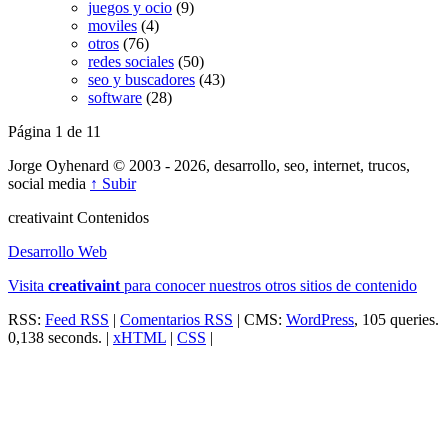
juegos y ocio
(9)
moviles
(4)
otros
(76)
redes sociales
(50)
seo y buscadores
(43)
software
(28)
Página 1 de 1
1
Jorge Oyhenard © 2003 - 2026, desarrollo, seo, internet, trucos,
social media
↑ Subir
creativa
int
Contenidos
Desarrollo Web
Visita
creativa
int
para conocer nuestros otros sitios de contenido
RSS:
Feed RSS
|
Comentarios RSS
| CMS:
WordPress
, 105 queries.
0,138 seconds. |
xHTML
|
CSS
|