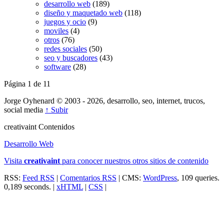
desarrollo web
(189)
diseño y maquetado web
(118)
juegos y ocio
(9)
moviles
(4)
otros
(76)
redes sociales
(50)
seo y buscadores
(43)
software
(28)
Página 1 de 1
1
Jorge Oyhenard © 2003 - 2026, desarrollo, seo, internet, trucos,
social media
↑ Subir
creativa
int
Contenidos
Desarrollo Web
Visita
creativa
int
para conocer nuestros otros sitios de contenido
RSS:
Feed RSS
|
Comentarios RSS
| CMS:
WordPress
, 109 queries.
0,189 seconds. |
xHTML
|
CSS
|