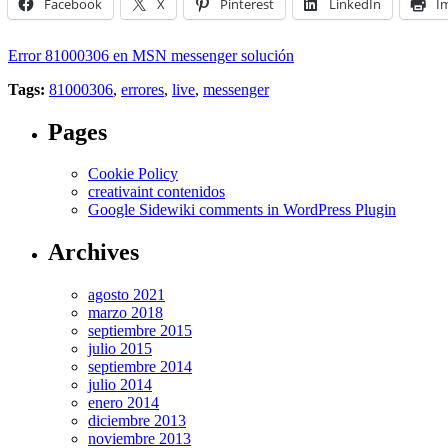
Facebook
X
Pinterest
LinkedIn
I
Error 81000306 en MSN messenger solución
Tags:
81000306
,
errores
,
live
,
messenger
Pages
Cookie Policy
creativaint contenidos
Google Sidewiki comments in WordPress Plugin
Archives
agosto 2021
marzo 2018
septiembre 2015
julio 2015
septiembre 2014
julio 2014
enero 2014
diciembre 2013
noviembre 2013