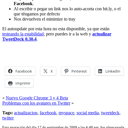
Facebook
.
Al escribir o pegar un link nos lo auto-acorta con bit.ly, o el
que téngamos por defecto
Nos devuelven el minimize to tray
El autoupdate por esta hora no esta disponible, ya que están
testeando la estabilidad
, pero puedes ir a la web y
actualizar
TweetDeck 0.30.4
.
Facebook
X
Pinterest
LinkedIn
Imprimir
«
Nuevo Google Chrome 3 y 4 Beta
Problemas con los avatares en Twitter
»
Tags:
actualizacion
,
facebook
,
myspace
,
social media
,
tweetdeck
,
twitter
Esta anotación del día 17 de septiembre de 2009 a las 4:49 pm, fue almacenada