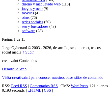
diseño y maquetado web
(118)
juegos y ocio
(9)
moviles
(4)
otros
(76)
redes sociales
(50)
seo y buscadores
(43)
software
(28)
Página 1 de 1
1
Jorge Oyhenard © 2003 - 2026, desarrollo, seo, internet, trucos,
social media
↑ Subir
creativa
int
Contenidos
Desarrollo Web
Visita
creativa
int
para conocer nuestros otros sitios de contenido
RSS:
Feed RSS
|
Comentarios RSS
| CMS:
WordPress
, 121 queries.
0,193 seconds. |
xHTML
|
CSS
|