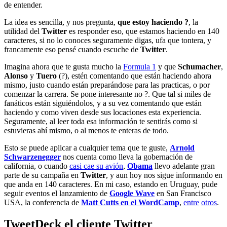
de entender.
La idea es sencilla, y nos pregunta,
que estoy haciendo ?
, la
utilidad del
Twitter
es responder eso, que estamos haciendo en 140
caracteres, si no lo conoces seguramente digas, ufa que tontera, y
francamente eso pensé cuando escuche de
Twitter
.
Imagina ahora que te gusta mucho la
Formula 1
y que
Schumacher
,
Alonso
y
Tuero
(?), estén comentando que están haciendo ahora
mismo, justo cuando están preparándose para las practicas, o por
comenzar la carrera. Se pone interesante no ?. Que tal si miles de
fanáticos están siguiéndolos, y a su vez comentando que están
haciendo y como viven desde sus locaciones esta experiencia.
Seguramente, al leer toda esa información te sentirás como si
estuvieras ahí mismo, o al menos te enteras de todo.
Esto se puede aplicar a cualquier tema que te guste,
Arnold
Schwarzenegger
nos cuenta como lleva la gobernación de
california, o cuando
casi cae su avión
,
Obama
llevo adelante gran
parte de su campaña en
Twitter
, y aun hoy nos sigue informando en
que anda en 140 caracteres. En mi caso, estando en Uruguay, pude
seguir eventos el lanzamiento de
Google Wave
en San Francisco
USA, la conferencia de
Matt Cutts en el WordCamp
,
entre
otros
.
TweetDeck el cliente Twitter