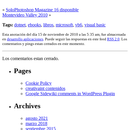
«
SoloPhotoshop Magazine 16 disponible
Montevideo Valley 2010
»
Tags:
dotnet
,
ebooks
,
libros
,
microsoft
,
vb6
,
visual basic
Esta anotación del día 15 de noviembre de 2010 a las 5:35 am, fue almacenada
en
desarrollo aplicaciones
. Puede seguir las respuestas en este feed
RSS 2.0
. Los
comentarios y pings estan cerrados en este momento.
Los comentarios estan cerrado.
Pages
Cookie Policy
creativaint contenidos
Google Sidewiki comments in WordPress Plugin
Archives
agosto 2021
marzo 2018
septiembre 2015