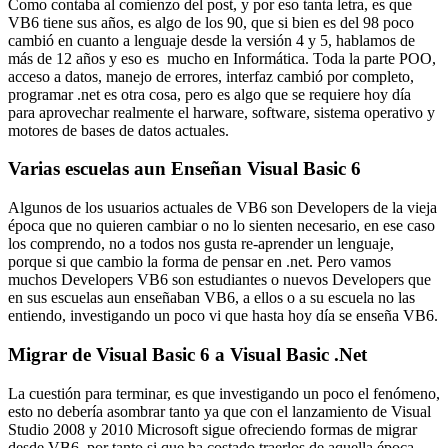
Como contaba al comienzo del post, y por eso tanta letra, es que
VB6 tiene sus años, es algo de los 90, que si bien es del 98 poco
cambió en cuanto a lenguaje desde la versión 4 y 5, hablamos de
más de 12 años y eso es mucho en Informática. Toda la parte POO,
acceso a datos, manejo de errores, interfaz cambió por completo,
programar .net es otra cosa, pero es algo que se requiere hoy día
para aprovechar realmente el harware, software, sistema operativo y
motores de bases de datos actuales.
Varias escuelas aun Enseñan Visual Basic 6
Algunos de los usuarios actuales de VB6 son Developers de la vieja
época que no quieren cambiar o no lo sienten necesario, en ese caso
los comprendo, no a todos nos gusta re-aprender un lenguaje,
porque si que cambio la forma de pensar en .net. Pero vamos
muchos Developers VB6 son estudiantes o nuevos Developers que
en sus escuelas aun enseñaban VB6, a ellos o a su escuela no las
entiendo, investigando un poco vi que hasta hoy día se enseña VB6.
Migrar de Visual Basic 6 a Visual Basic .Net
La cuestión para terminar, es que investigando un poco el fenómeno,
esto no debería asombrar tanto ya que con el lanzamiento de Visual
Studio 2008 y 2010 Microsoft sigue ofreciendo formas de migrar
desde VB6, por tanto si que ha costado traerlos de aquella época.