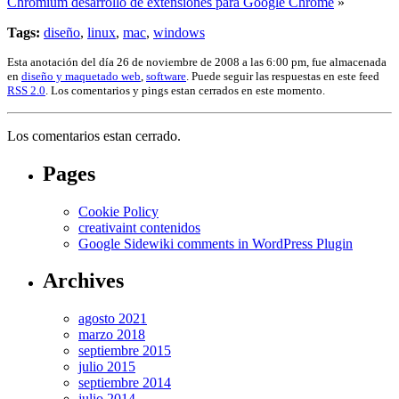
Chromium desarrollo de extensiones para Google Chrome
»
Tags:
diseño
,
linux
,
mac
,
windows
Esta anotación del día 26 de noviembre de 2008 a las 6:00 pm, fue almacenada
en
diseño y maquetado web
,
software
. Puede seguir las respuestas en este feed
RSS 2.0
. Los comentarios y pings estan cerrados en este momento.
Los comentarios estan cerrado.
Pages
Cookie Policy
creativaint contenidos
Google Sidewiki comments in WordPress Plugin
Archives
agosto 2021
marzo 2018
septiembre 2015
julio 2015
septiembre 2014
julio 2014