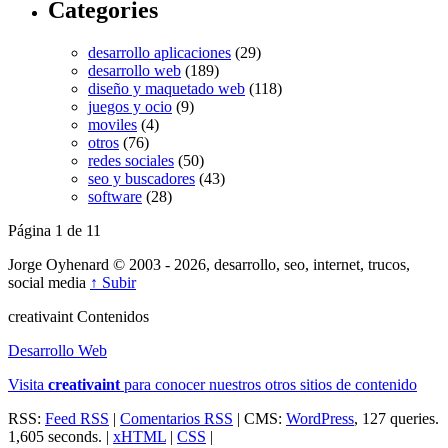
Categories
desarrollo aplicaciones
(29)
desarrollo web
(189)
diseño y maquetado web
(118)
juegos y ocio
(9)
moviles
(4)
otros
(76)
redes sociales
(50)
seo y buscadores
(43)
software
(28)
Página 1 de 1
1
Jorge Oyhenard © 2003 - 2026, desarrollo, seo, internet, trucos,
social media
↑ Subir
creativa
int
Contenidos
Desarrollo Web
Visita
creativa
int
para conocer nuestros otros sitios de contenido
RSS:
Feed RSS
|
Comentarios RSS
| CMS:
WordPress
, 127 queries.
1,605 seconds. |
xHTML
|
CSS
|