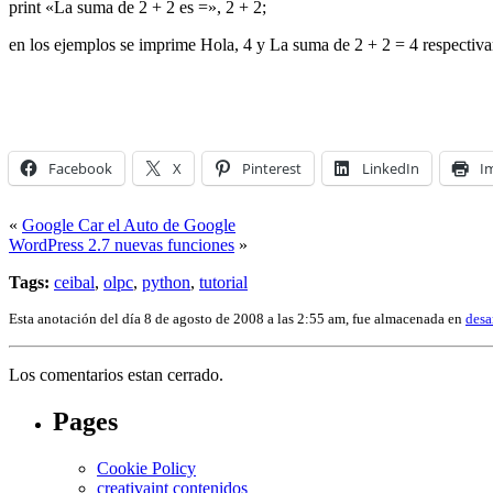
print «La suma de 2 + 2 es =», 2 + 2;
en los ejemplos se imprime Hola, 4 y La suma de 2 + 2 = 4 respectiv
Facebook
X
Pinterest
LinkedIn
I
«
Google Car el Auto de Google
WordPress 2.7 nuevas funciones
»
Tags:
ceibal
,
olpc
,
python
,
tutorial
Esta anotación del día 8 de agosto de 2008 a las 2:55 am, fue almacenada en
desa
Los comentarios estan cerrado.
Pages
Cookie Policy
creativaint contenidos