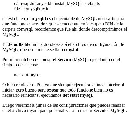
c:\mysql\bin\mysqld –install MySQL –defaults-
file=c:\mysql\my.ini
en esta línea, el
mysqld
es el ejecutable de MySQL necesario para
que funcione el servidor, que se encuentra en la carpeta BIN de la
carpeta c:\mysql, recordemos que fue ahí donde descomprimimos el
MySQL.
El
defaults-file
indica donde estará el archivo de configuración de
MySQL, que usualmente se llama
my.ini
Por último debemos iniciar el Servicio MySQL ejecutando en el
símbolo de sistema:
net start mysql
O bien reiniciar el PC, ya que siempre ejecutará la línea anterior al
iniciar, pero bueno para testear que todo funcione bien no es
necesario reiniciar si ejecutamos
net start mysql
.
Luego veremos algunas de las configuraciones que puedes realizar
en el archivo my.ini para personalizar aun más tu Servidor MySQL.