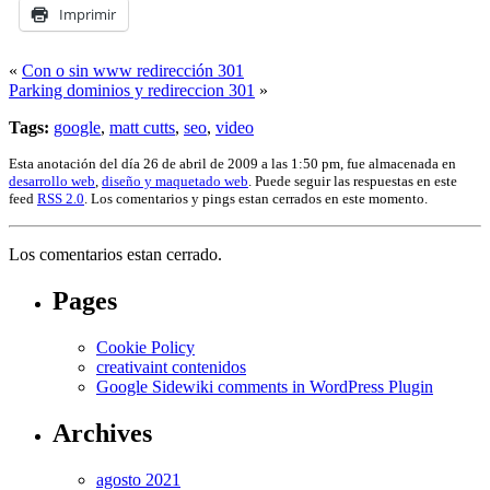
Imprimir
«
Con o sin www redirección 301
Parking dominios y redireccion 301
»
Tags:
google
,
matt cutts
,
seo
,
video
Esta anotación del día 26 de abril de 2009 a las 1:50 pm, fue almacenada en
desarrollo web
,
diseño y maquetado web
. Puede seguir las respuestas en este
feed
RSS 2.0
. Los comentarios y pings estan cerrados en este momento.
Los comentarios estan cerrado.
Pages
Cookie Policy
creativaint contenidos
Google Sidewiki comments in WordPress Plugin
Archives
agosto 2021